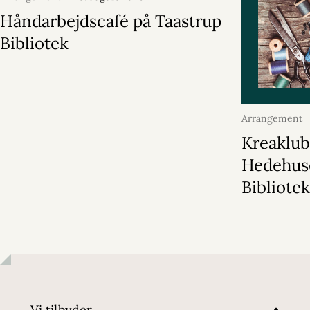
Håndarbejdscafé på Taastrup
Bibliotek
Arrangement
2026
Kreaklub
Hedehus
Bibliote
Vi tilbyder