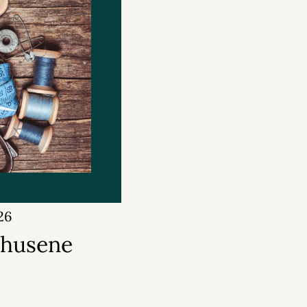
26
ehusene