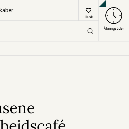
kaber
Husk
Åbningstider
usene
bejdscafé