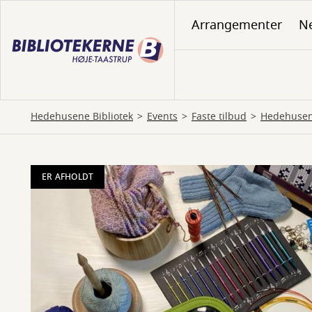
Gå
Arrangementer
N
til
hovedindhold
Hedehusene Bibliotek
Events
Faste tilbud
Hedehusen
ER AFHOLDT