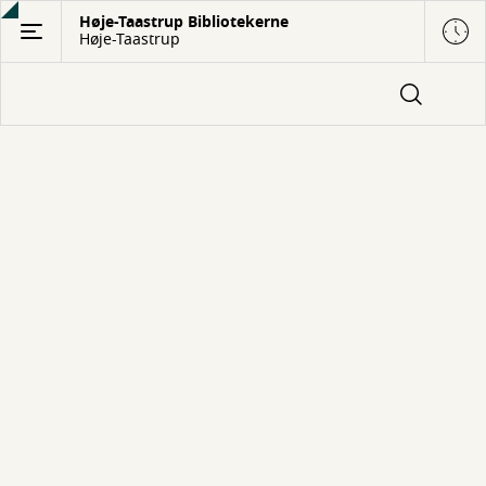
Gå
Høje-Taastrup Bibliotekerne
Høje-Taastrup
til
hovedindhold