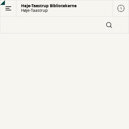
Gå
Høje-Taastrup Bibliotekerne
Høje-Taastrup
til
hovedindhold