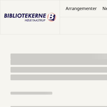
Gå
Arrangementer
N
til
hovedindhold