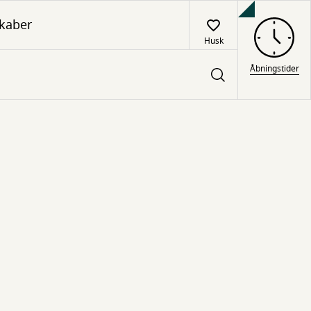
kaber
Husk
Åbningstider