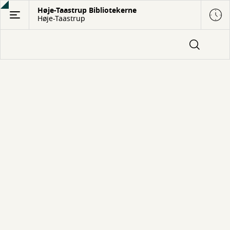
Gå
Høje-Taastrup Bibliotekerne
Høje-Taastrup
til
hovedindhold