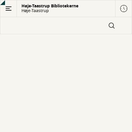
Gå
Høje-Taastrup Bibliotekerne
Høje-Taastrup
til
hovedindhold