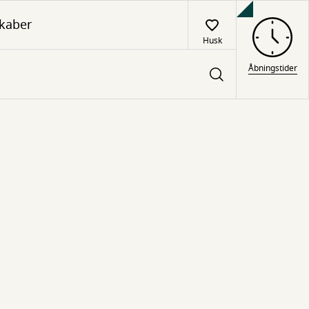
kaber
Husk
Åbningstider