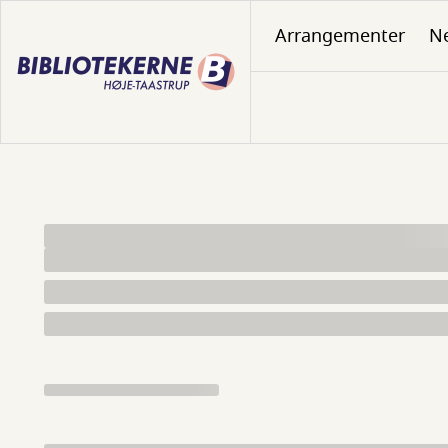
Gå
Arrangementer
N
til
hovedindhold