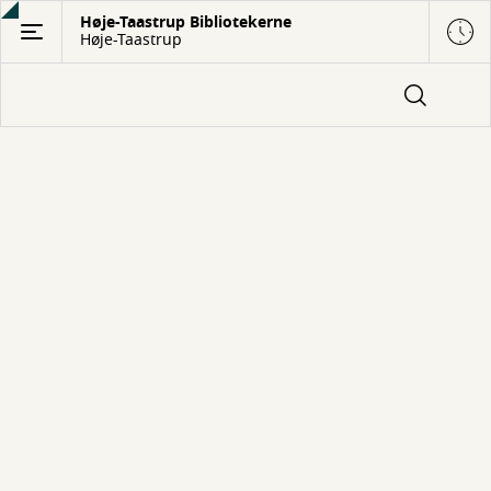
Gå
Høje-Taastrup Bibliotekerne
Høje-Taastrup
til
hovedindhold