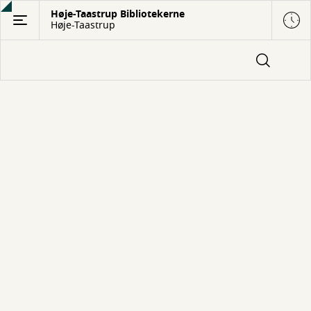
Gå
Høje-Taastrup Bibliotekerne
Høje-Taastrup
til
hovedindhold