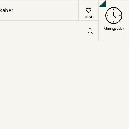
kaber
Husk
Åbningstider