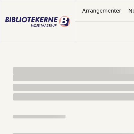
Gå
Arrangementer
N
til
hovedindhold