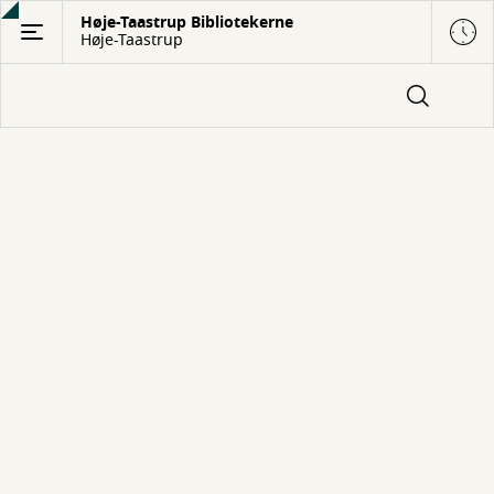
Gå
Høje-Taastrup Bibliotekerne
Høje-Taastrup
til
hovedindhold