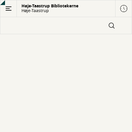
Gå
Høje-Taastrup Bibliotekerne
Høje-Taastrup
til
hovedindhold