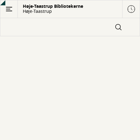
Gå
Høje-Taastrup Bibliotekerne
Høje-Taastrup
til
hovedindhold