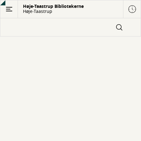
Gå
Høje-Taastrup Bibliotekerne
Høje-Taastrup
til
hovedindhold