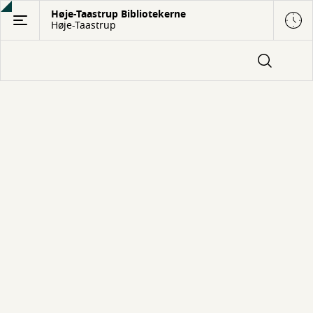
Gå
Høje-Taastrup Bibliotekerne
Høje-Taastrup
til
hovedindhold