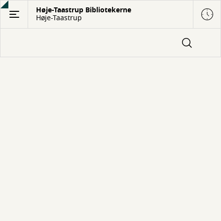
Gå
Høje-Taastrup Bibliotekerne
Høje-Taastrup
til
hovedindhold