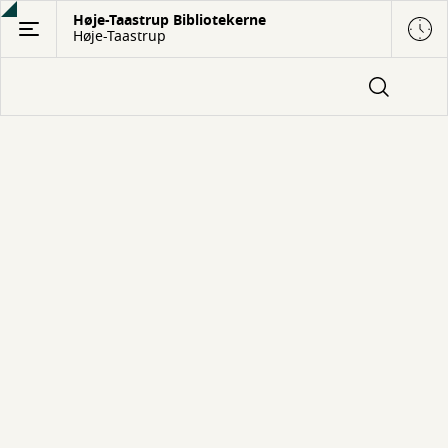
Gå
Høje-Taastrup Bibliotekerne
Høje-Taastrup
til
hovedindhold