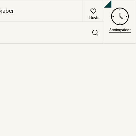
kaber
Husk
Åbningstider