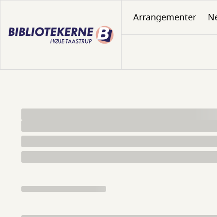
Gå
Arrangementer
N
til
hovedindhold