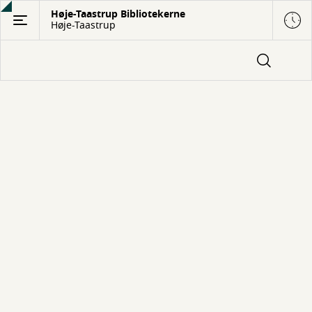
Gå
Høje-Taastrup Bibliotekerne
Høje-Taastrup
til
hovedindhold