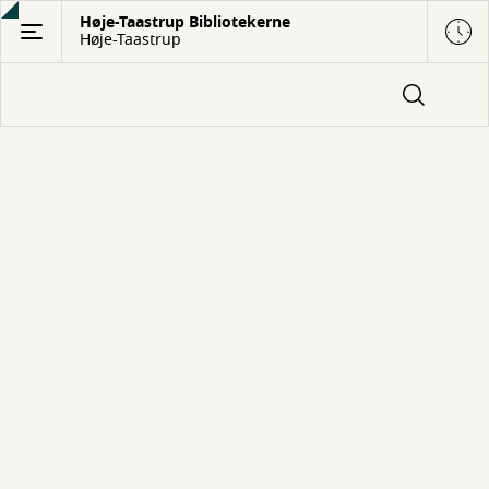
Gå
Høje-Taastrup Bibliotekerne
Høje-Taastrup
til
hovedindhold