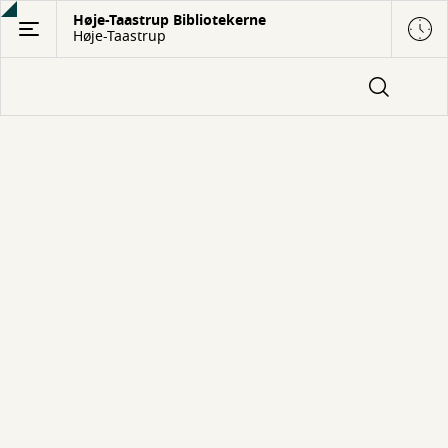
Gå
Høje-Taastrup Bibliotekerne
Høje-Taastrup
til
hovedindhold