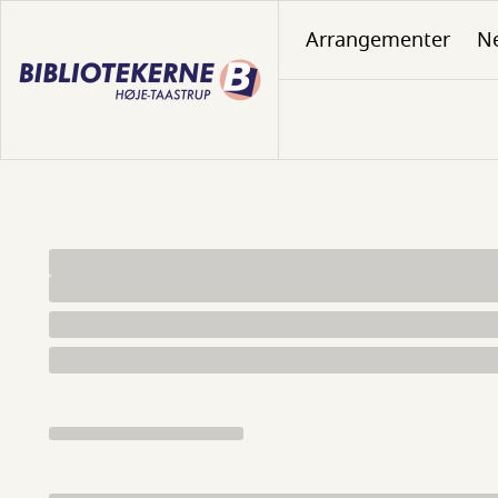
Gå
Arrangementer
N
til
hovedindhold