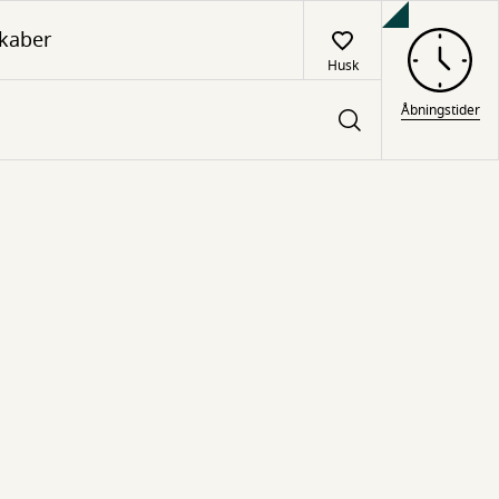
kaber
Husk
Åbningstider