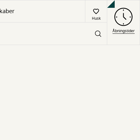
kaber
Husk
Åbningstider