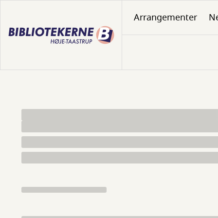
Gå
Arrangementer
N
til
hovedindhold