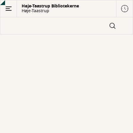
Gå
Høje-Taastrup Bibliotekerne
Høje-Taastrup
til
hovedindhold