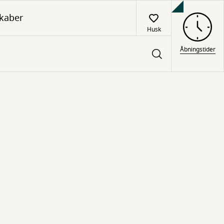
kaber
Husk
Åbningstider