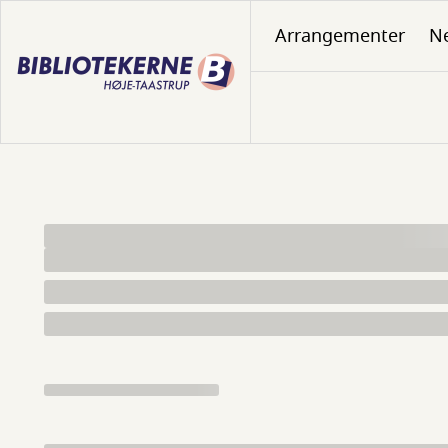
Gå
Arrangementer
N
til
hovedindhold