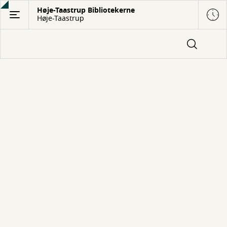
Gå
Høje-Taastrup Bibliotekerne
Høje-Taastrup
til
hovedindhold