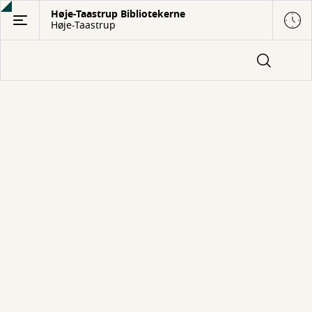
Gå
Høje-Taastrup Bibliotekerne
Høje-Taastrup
til
hovedindhold