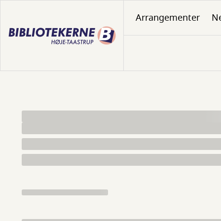
Gå
Arrangementer
N
til
hovedindhold