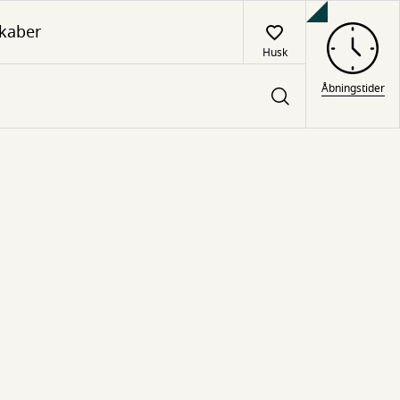
kaber
Husk
Åbningstider