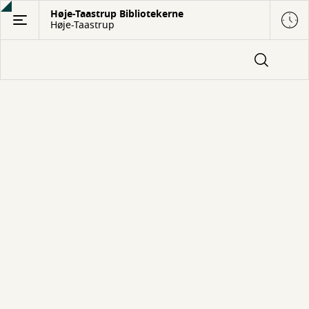
Gå
Høje-Taastrup Bibliotekerne
Høje-Taastrup
til
hovedindhold