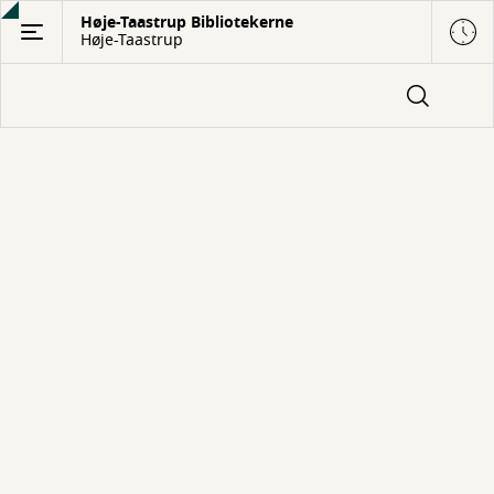
Gå
Høje-Taastrup Bibliotekerne
Høje-Taastrup
til
hovedindhold