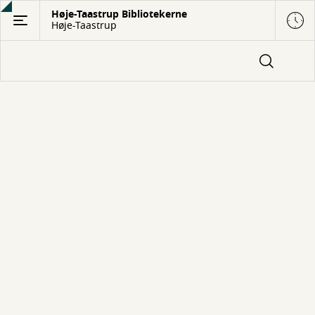
Gå
Høje-Taastrup Bibliotekerne
Høje-Taastrup
til
hovedindhold