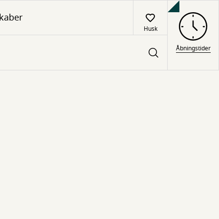
kaber
Husk
Åbningstider