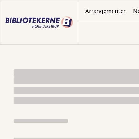
Gå
Arrangementer
N
til
hovedindhold