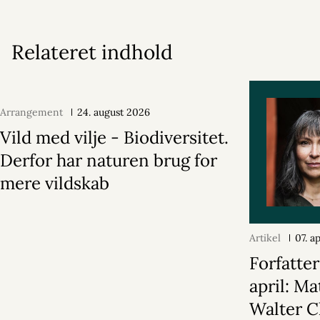
Relateret indhold
Arrangement
24. august 2026
Vild med vilje - Biodiversitet.
Derfor har naturen brug for
mere vildskab
Artikel
07. a
Forfatte
april: Ma
Walter C