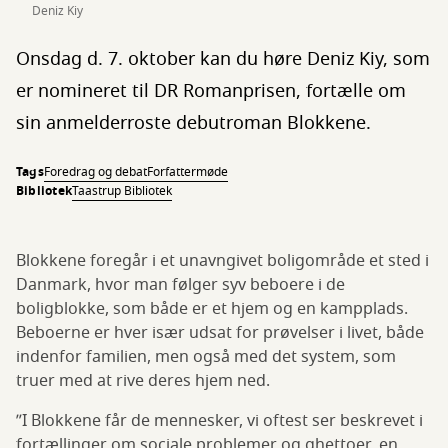
Deniz Kiy
Onsdag d. 7. oktober kan du høre Deniz Kiy, som
er nomineret til DR Romanprisen, fortælle om
sin anmelderroste debutroman Blokkene.
Tags
Foredrag og debat
Forfattermøde
Bibliotek
Taastrup Bibliotek
Blokkene foregår i et unavngivet boligområde et sted i
Danmark, hvor man følger syv beboere i de
boligblokke, som både er et hjem og en kampplads.
Beboerne er hver især udsat for prøvelser i livet, både
indenfor familien, men også med det system, som
truer med at rive deres hjem ned.
”I Blokkene får de mennesker, vi oftest ser beskrevet i
fortællinger om sociale problemer og ghettoer, en