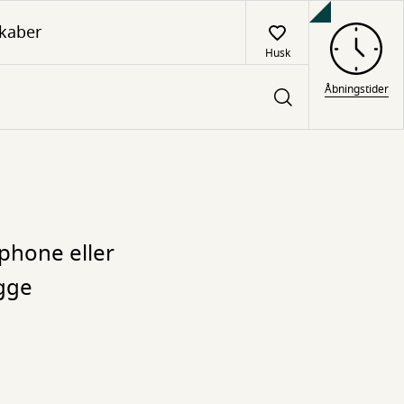
kaber
Husk
Åbningstider
tphone eller
ygge