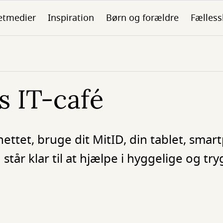
etmedier
Inspiration
Børn og forældre
Fælless
 IT-café
ettet, bruge dit MitID, din tablet, smar
tår klar til at hjælpe i hyggelige og tr