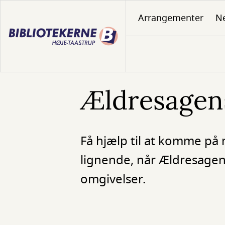
Gå
Arrangementer
N
til
hovedindhold
Ældresagens
Få hjælp til at komme på n
lignende, når Ældresagen s
omgivelser.