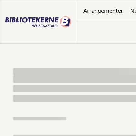
Gå
Arrangementer
N
til
hovedindhold