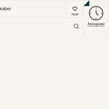
kaber
Husk
Åbningstider